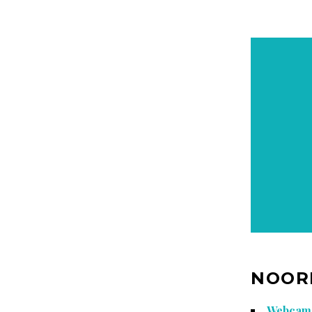
NOOR
Webcam 