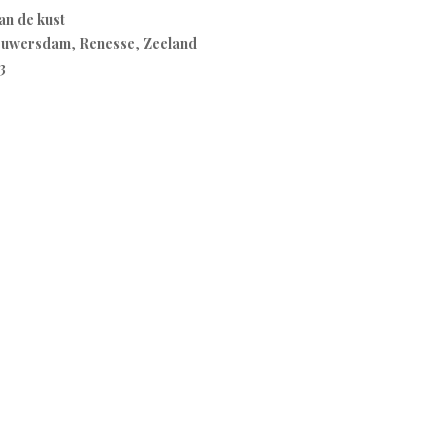
an de kust
ouwersdam
,
Renesse
,
Zeeland
3