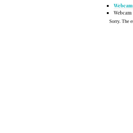
Webcam 
Webcam 