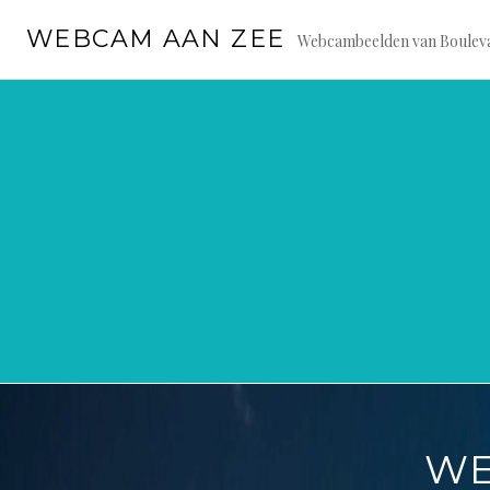
WEBCAM AAN ZEE
Webcambeelden van Bouleva
Spring
naar
inhoud
WE