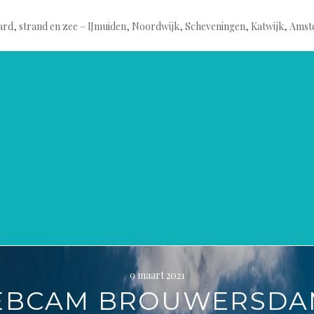
rd, strand en zee – IJmuiden, Noordwijk, Scheveningen, Katwijk, Ams
9 maart 2021
BCAM BROUWERSDA